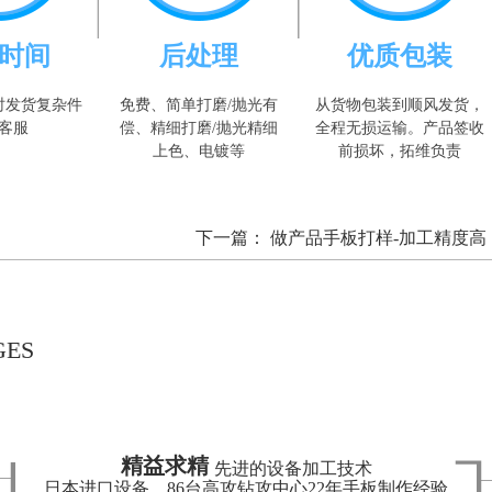
时间
后处理
优质包装
时发货复杂件
免费、简单打磨/抛光有
从货物包装到顺风发货，
客服
偿、精细打磨/抛光精细
全程无损运输。产品签收
上色、电镀等
前损坏，拓维负责
下一篇：
做产品手板打样-加工精度高
GES
精益求精
先进的设备加工技术
日本进口设备，86台高攻钻攻中心22年手板制作经验