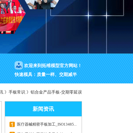
欢迎来到拓维模型官方网站！
快速模具：质量一样、交期减半
讯
》
手板常识
》
铝合金产品手板-交期零延误
新闻资讯
医疗器械精密手板加工_ISO13485...