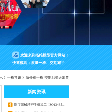
欢迎来到拓维模型官方网站！
快速模具：质量一样、交期减半
讯
》
手板常识
》
做外观手板-交期3到5天出货
新闻资讯
医疗器械精密手板加工_ISO13485...