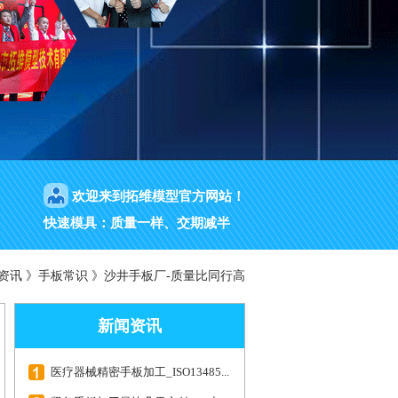
欢迎来到拓维模型官方网站！
快速模具：质量一样、交期减半
资讯
》
手板常识
》
沙井手板厂-质量比同行高
新闻资讯
医疗器械精密手板加工_ISO13485...