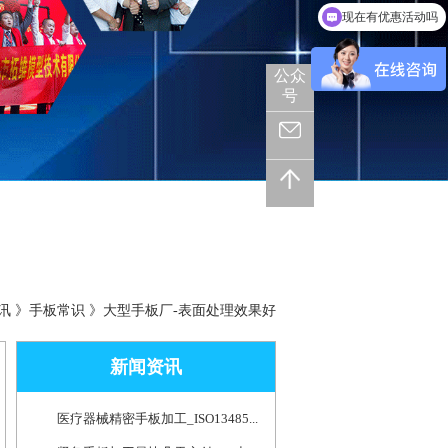
现在有优惠活动吗
可以介绍下你们的产品么
公众
号
欢迎来到拓维模型官方网站！
快速模具：质量一样、交期减半
讯
》
手板常识
》
大型手板厂-表面处理效果好
新闻资讯
医疗器械精密手板加工_ISO13485...