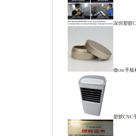
深圳塑胶C
做cnc手
塑胶CNC