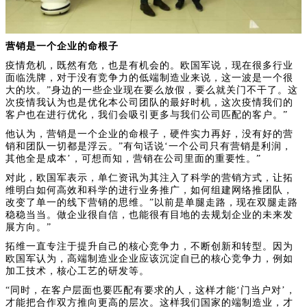
营销是一个企业的命根子
疫情危机，既然有危，也是有机会的。欧国军说，现在很多行业
面临洗牌，对于没有竞争力的低端制造业来说，这一波是一个很
大的坎。”身边的一些企业现在要么放假，要么就关门不干了。这
次疫情我认为也是优化本公司团队的最好时机，这次疫情我们的
客户也在进行优化，我们会吸引更多与我们公司匹配的客户。”
他认为，营销是一个企业的命根子，硬件实力再好，没有好的营
销和团队一切都是浮云。”有句话说‘一个公司只有营销是利润，
其他全是成本’，可想而知，营销在公司里面的重要性。”
对此，欧国军表示，单仁资讯为其注入了科学的营销方式，让拓
维明白如何高效和科学的进行业务推广，如何组建网络推团队，
改变了单一的线下营销的思维。”以前是单腿走路，现在双腿走路
稳稳当当。做企业很自信，也能很有目地的去规划企业的未来发
展方向。”
拓维一直专注于提升自己的核心竞争力，不断创新和转型。因为
欧国军认为，高端制造业企业应该沉淀自已的核心竞争力，例如
加工技术，核心工艺的研发等。
“同时，在客户层面也要匹配有要求的人，这样才能‘门当户对’，
才能把合作双方推向更高的层次。这样我们国家的端制造业，才