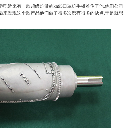
师,近来有一款超级难做的kn95口罩机手板难住了他,他们公司
后来发现这个款产品他们做了很多次都有很多的缺点,于是就想